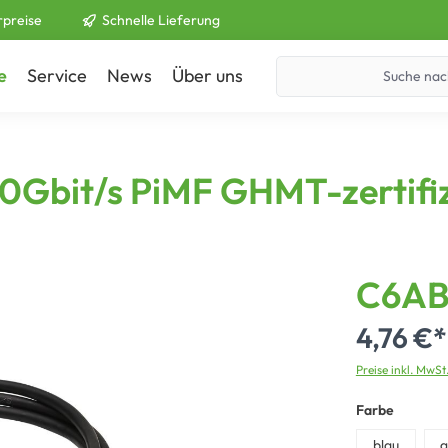
rpreise
Schnelle Lieferung
e
Service
News
Über uns
Kontakt
0Gbit/s PiMF GHMT-zertifiz
C6AB
4,76 €*
Preise inkl. MwSt
Farbe
blau
g