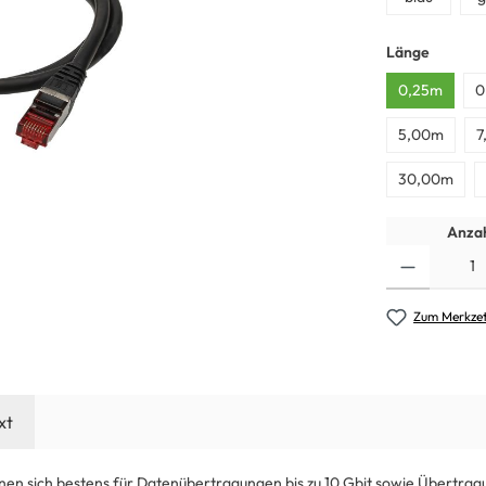
Länge
0,25m
0
5,00m
7
30,00m
Anzah
Zum Merkzet
xt
nen sich bestens für Datenübertragungen bis zu 10 Gbit sowie Übertra