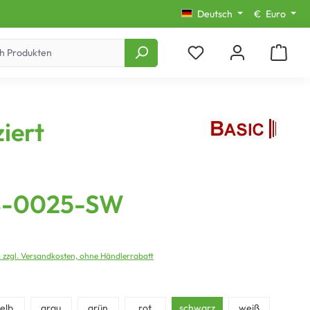
Deutsch
€
Euro
iert
-0025-SW
. zzgl. Versandkosten, ohne Händlerrabatt
elb
grau
grün
rot
schwarz
weiß