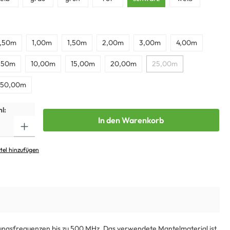
,50m
1,00m
1,50m
2,00m
3,00m
4,00m
,50m
10,00m
15,00m
20,00m
25,00m
50,00m
l:
In den Warenkorb
tel hinzufügen
gungsfrequenzen bis zu 500 MHz. Das verwendete Mantelmaterial ist