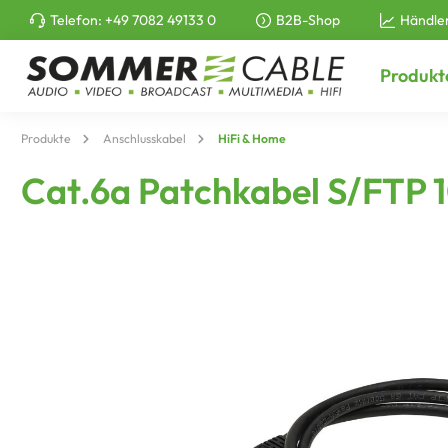
Telefon:
+49 7082 49133 0
B2B-Shop
Händle
e springen
Zur Hauptnavigation springen
Produkt
Produkte
Anschlusskabel
HiFi & Home
Cat.6a Patchkabel S/FTP 1