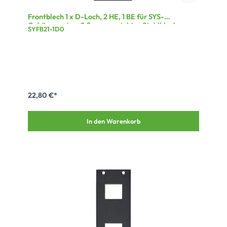
Frontblech 1 x D-Loch, 2 HE, 1 BE für SYS-
Gehäuseserien, 2,5 mm verzinktes Stahlblech,
SYFB21-1D0
Farbe: grau
22,80 €*
In den Warenkorb