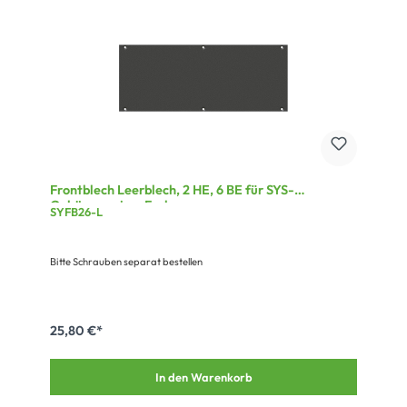
Frontblech Leerblech, 2 HE, 6 BE für SYS-
Gehäuseserien, Farbe: grau
SYFB26-L
Bitte Schrauben separat bestellen
25,80 €*
In den Warenkorb