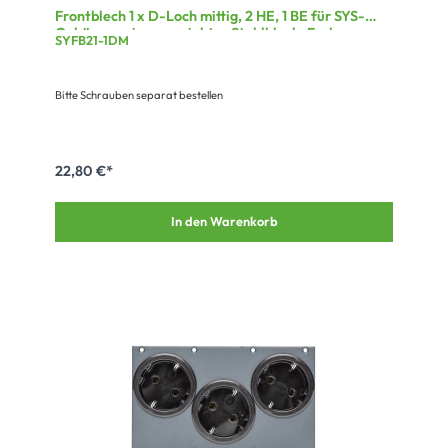
Frontblech 1 x D-Loch mittig, 2 HE, 1 BE für SYS-
Gehäuseserien, verzinktes Stahlblech, Farbe: grau
SYFB21-1DM
Bitte Schrauben separat bestellen
22,80 €*
In den Warenkorb