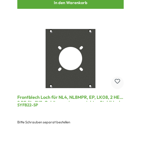
In den Warenkorb
Frontblech Loch für NL4, NL8MPR, EP, LK08, 2 HE,
2 BE für SYS-Gehäuseserien, verzinktes Stahlblech,
SYFB22-SP
Farbe: grau
Bitte Schrauben separat bestellen