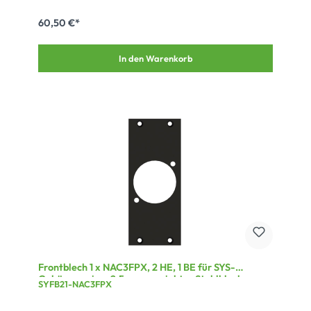
60,50 €*
In den Warenkorb
Frontblech 1 x NAC3FPX, 2 HE, 1 BE für SYS-
Gehäuseserien, 2,5 mm verzinktes Stahlblech,
SYFB21-NAC3FPX
Farbe: grau