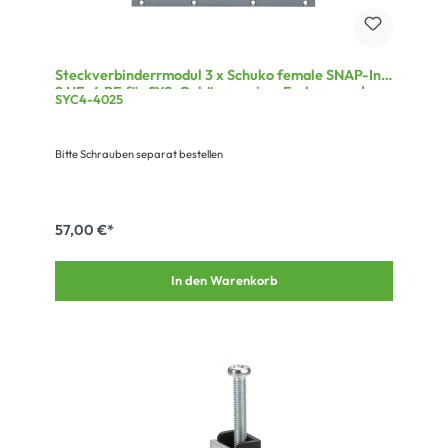
Steckverbinderrmodul 3 x Schuko female SNAP-In,
2 HE, 4 BE für SYS-Gehäuseserien, Farbe: grau |
SYC4-4025
SYCFB24-3SCHU
Bitte Schrauben separat bestellen
57,00 €*
In den Warenkorb