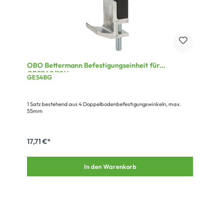
OBO Bettermann Befestigungseinheit für
GESRA9/10U
GES4BG
1 Satz bestehend aus 4 Doppelbodenbefestigungswinkeln, max.
55mm
17,71 €*
In den Warenkorb