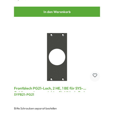
In den Warenkorb
Frontblech PG21-Loch, 2 HE, 1 BE für SYS-
Gehäuseserien, verzinktes Stahlblech, Farbe: grau
SYFB21-PG21
Bitte Schrauben separat bestellen