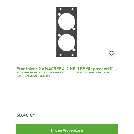
Frontblech 2 x NAC3FPX, 2 HE, 1 BE für passend für
2x NEUTRIK® NAC3FPX powerCON® TRUE1, 2,5 mm
SYFB21-NAC3FPX2
verzinktes Stahlblech, Farbe: grau
30,40 €*
In den Warenkorb