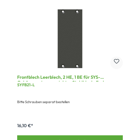
Frontblech Leerblech, 2 HE, 1 BE für SYS-
Gehäuseserien, verzinktes Stahlblech, Farbe: grau
SYFB21-L
Bitte Schrauben separat bestellen
16,10 €*