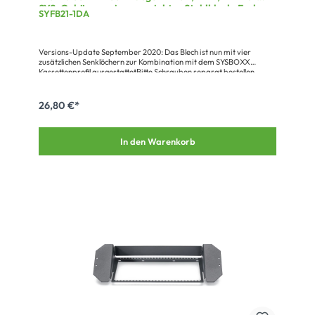
SYS-Gehäuseserien, verzinktes Stahlblech, Farbe:
SYFB21-1DA
grau
Versions-Update September 2020: Das Blech ist nun mit vier
zusätzlichen Senklöchern zur Kombination mit dem SYSBOXX
Kassettenprofil ausgestattetBitte Schrauben separat bestellen
26,80 €*
In den Warenkorb