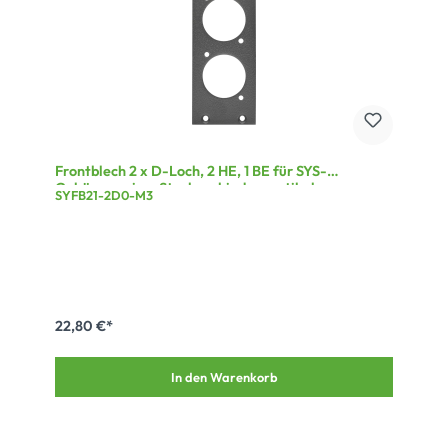
Frontblech 2 x D-Loch, 2 HE, 1 BE für SYS-
Gehäuseserien; Steckverbinder vertikal
SYFB21-2D0-M3
ausgerichtet, 2,5 mm verzinktes Stahlblech, Farbe:
grau
22,80 €*
In den Warenkorb