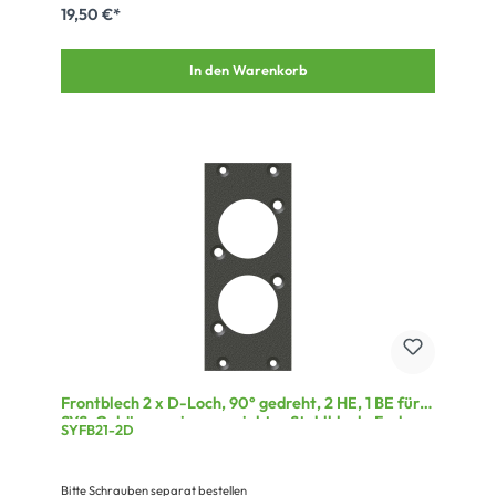
19,50 €*
In den Warenkorb
Frontblech 2 x D-Loch, 90° gedreht, 2 HE, 1 BE für
SYS-Gehäuseserien, verzinktes Stahlblech, Farbe:
SYFB21-2D
grau
Bitte Schrauben separat bestellen