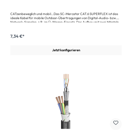
CATzenbeweglich und mobil...Das SC-Mercator CAT.6 SUPERFLEX ist das
ideale Kabel für mobile Outdoor-Übertragungen von Digital-Audio- bzw.
Network-Signalen, z.B. im Ü-Wagen-Einsatz. Der Aufbau mit zwei Mänteln
bringt eine bislang unerreichte Flexibilität. Der äussere Mantel besteht aus
einem extrem kerb- und trittfesten sowie kälteflexiblen PUR-Compound
während der innere Mantel aus hochflexiblen S-PVC besteht. Zwischen
7,34 €*
beiden Mänteln befindet sich ein Geflechtschirm aus verzinntem Kupfer.
Durch diesen Aufbau ist die Leitung extrem flexibel und sehr gut
trommelbar.Für AoIP-Übertragungslängen > 75m empfehlen wir unsere
Jetzt konfigurieren
Multimode- und Singlemode-Fibersysteme mit den Verbindern HI-FIBER4,
FIBERLENS und opticalCON®.Vorteile:Sicherer Datentransfer durch
hochwertige Isolation und Schirmunghohe Lebenserwartung durch spezielle,
extrem robuste MantelmischungOutdoor-Temperaturbeständigkeitgut
trommelbarSonstiges:Höchst flexible und gut trommelbare Netzwerkleitung
für den Ausseneinsatz mit großem Leiterquerschnitt.Hervorragende
Netzwerkperformance auch für Leitungslängen über 100m.Doppel-Mantel-
Aufbau: Der äussere Mantel besteht aus einem extrem kerb- und trittfesten
sowie kälteflexiblen PUR-Compound während der innere Mantel aus
hochflexiblen S-PVC besteht. Zwischen beiden Mänteln befindet sich ein
Geflechtschirm aus verzinntem Kupfer mit einer Abdeckung >80%.Hohe
Lebenserwartung durch spezielle, extrem robuste
MantelmischungAnwendung:Für mobilen Ü-Wagen-Einsatz und Outdoor
AnwendungFür mobile Ton-, Licht- oder VideoübertragungenFür sämtliche
CAT.5e, CAT.6 und CAT.6A Übertragungen