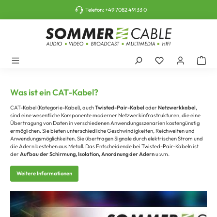
tinhalt springen
Telefon:
+49 7082 49133 0
Was ist ein CAT-Kabel?
CAT-Kabel (Kategorie-Kabel), auch
Twisted-Pair-Kabel
oder
Netzwerkkabel
,
sind eine wesentliche Komponente moderner Netzwerkinfrastrukturen, die eine
Übertragung von Daten in verschiedenen Anwendungsszenarien kostengünstig
ermöglichen.
Sie bieten unterschiedliche Geschwindigkeiten, Reichweiten und
Anwendungsmöglichkeiten. Sie übertragen Signale durch elektrischen Strom und
die Adern bestehen aus Metall.
Das Entscheidende bei Twisted-Pair-Kabeln ist
der
Aufbau der Schirmung, Isolation, Anordnung der Adern
u.v.m.
Weitere Informationen