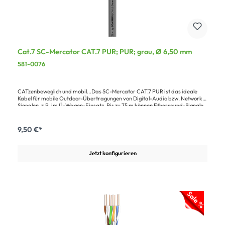
Cat.7 SC-Mercator CAT.7 PUR; PUR; grau, Ø 6,50 mm
581-0076
CATzenbeweglich und mobil...Das SC-Mercator CAT.7 PUR ist das ideale
Kabel für mobile Outdoor-Übertragungen von Digital-Audio bzw. Network-
Signalen, z.B. im Ü-Wagen-Einsatz. Bis zu 75 m können Ethersound-Signale
problemlos übertragen werden. Der halogenfreie, flammwidrige PUR-
Mantel (gemäß IEC60332.1) ist extrem kerb- und trittfest, kältefexibel und
gut trommelbar. Die Adern sind Foam-Skin PE isoliert und paarweise AL-
9,50 €*
PT Folien-geschirmt (PimF). Der Gesamtschirm besteht aus Cu-Geflecht
und Vlies. Das sorgt für optimale Übertragungseigenschaften bei großen
Distanzen.Vorteile:Sicherer Datentransfer durch hochwertige Isolation und
Jetzt konfigurieren
SchirmungHohe Lebenserwartung durch spezielle, extrem robuste
MantelmischungOutdoor-Temperaturbeständigkeit, gut
trommelbarAnwendung:Für mobilen Ü-Wagen-Einsatz und Outdoor
AnwendungFür sämtliche CAT.5e, CAT.6, CAT.6A und CAT.7 Übertragungen