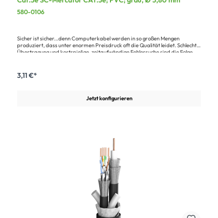
Cat.5e SC-Mercator CAT.5e; PVC; grau, Ø 5,80 mm
580-0106
Sicher ist sicher...denn Computerkabel werden in so großen Mengen
produziert, dass unter enormen Preisdruck oft die Qualität leidet. Schlechte
Übertragung und kostspielige, zeitaufwändige Fehlersuche sind die Folge.
Ideal für die Installation zur Übertragung von großen Bit-Raten der Klasse D,
entsprechend der ISO/IEC 11801, EN 50173 Approbation (FAST ETHERNET,
ATM155 Protocols).Vorteile:Kurze Schlaglänge und hochwertige IsolationHohe
3,11 €*
Lebenserwartung durch spezielle MantelmischungLängenangabe auf dem
Kabel aufgedrucktAnwendung:Verbindung von Computern und
medientechnischen Anlagen
Jetzt konfigurieren