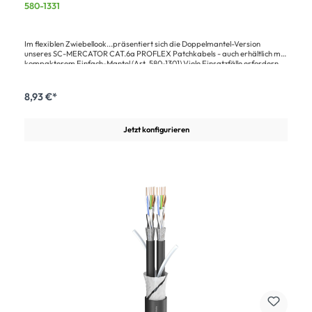
580-1331
Im flexiblen Zwiebellook...präsentiert sich die Doppelmantel-Version
unseres SC-MERCATOR CAT.6a PROFLEX Patchkabels - auch erhältlich mit
kompakterem Einfach-Mantel (Art. 580-1301).Viele Einsatzfälle erfordern
Kabel mit erhöhter Flexibilität – die wiederum die Strapazierfähigkeit eines
Kabels beeinträchtigen kann. Unter Berücksichtigung dessen haben wir eine
hervorragende Lösung entwickelt und unser Netzwerkkabel SC-MERCATOR
8,93 €*
CAT.6a PROFLEX mit einer Doppelmantel-Konstruktion ausgestattet, die
bei maximaler Flexibilität eine höchstmögliche Robustheit bietet.Das Kabel
mit 8,7 mm Außendurchmesser besitzt einen kälteflexiblen Soft-PVC-
Jetzt konfigurieren
Mantel, welcher in zwei Arbeitsgängen extrudiert wird. Der äußere Mantel
wird schlauchförmig aufgetragen, um die Adernpaare auch bei Bewegung
kompakt in Position zu halten. Der zweite, innere Mantel dient als
zusätzlicher Schutz gegen Abrieb, Druck oder Knicke bzw. als Rückstellkraft
zur Erhaltung der Flexibilität - für ein sehr gutes Wickelverhalten und
geringen Memory-Effekt ohne störrische Schlaufen und Stolperfallen. Der
S/FTP Aufbau mit dem hohen Querschnitt von AWG24/7 funktioniert auch
bedenkenlos auf größeren Distanzen.Anwender, denen herkömmliche CAT-
Kabel zu steif sind, greifen auf diese PROFLEX-Variante im hochwertigen,
matten Finish zurück. Es gilt jedoch zu beachten, dass diese Konstruktion
einen Kompromiss darstellt zwischen störrischen Standardleitungen und
stärker belastbaren Kabeln mit unnachgiebigem PUR-Mantel. Bei
Anwendungen unter hohem Druck, starken Zugkräften und Temperaturen
unter dem Gefrierpunkt empfehlen wir eine PUR-Ausführung.Mit dem
werkzeugfrei montierbaren RJ45 ONESIZE Stecker RJ45C6XL (optional mit
HICON HI-C6XL-HD Schutzhülse) bzw. dem NE8MX6 von NEUTRIK haben
wir auch perfekt passende Steckverbinder im Programm. Die PROFLEX-
Leitung eignet sich hervorragend für den Einsatz im Live-Entertainment
und im Studio-Bereich, sowie für industrielle Anwendungen. Die meisten