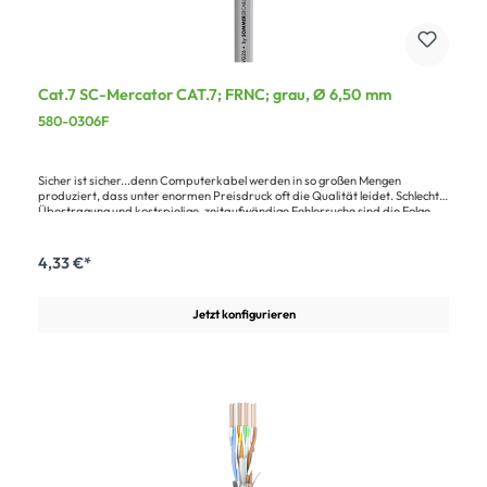
Cat.7 SC-Mercator CAT.7; FRNC; grau, Ø 6,50 mm
580-0306F
Sicher ist sicher...denn Computerkabel werden in so großen Mengen
produziert, dass unter enormen Preisdruck oft die Qualität leidet. Schlechte
Übertragung und kostspielige, zeitaufwändige Fehlersuche sind die Folge.
Wir liefern eine hochwertige Ausführung mit kurzer Schlaglänge und
langlebigem FRNC-Mantel. Ideal für die Installation zur Übertragung von
großen Bit-Raten der Klasse F, entsprechend der Approbation (FAST
4,33 €*
ETHERNET, ATM155 Protocols, EN 50173 2ed, EN 50288-1, EN 50288-5-1,
IEC 61156-5, ISO/ IEC 11801 2ed). Es ist abwärtskompatibel zu allen
bestehenden Netzwerkprotokollen CAT.5, CAT.6 und CAT.6.A. Das
Jetzt konfigurieren
Verlegekabel ist auch inkl. Geflechtschirm als Duplexleitung erhältlich.
CAT.7a (1200 MHz) auf Anfrage lieferbar.Vorteile:Kurze Schlaglänge und
hochwertige IsolationHohe Lebenserwartung durch spezielle
MantelmischungLängenangabe auf dem Kabel
aufgedrucktAnwendung:Verbindung von Computern und
medientechnischen Anlagen