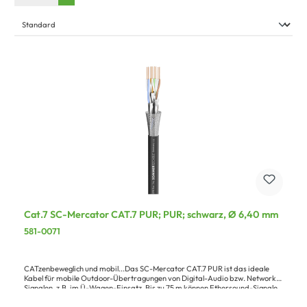
Cat.7 SC-Mercator CAT.7 PUR; PUR; schwarz, Ø 6,40 mm
581-0071
CATzenbeweglich und mobil...Das SC-Mercator CAT.7 PUR ist das ideale
Kabel für mobile Outdoor-Übertragungen von Digital-Audio bzw. Network-
Signalen, z.B. im Ü-Wagen-Einsatz. Bis zu 75 m können Ethersound-Signale
problemlos übertragen werden. Der halogenfreie, flammwidrige PUR-
Mantel (gemäß IEC60332.1) ist extrem kerb- und trittfest, kälteflexibel und