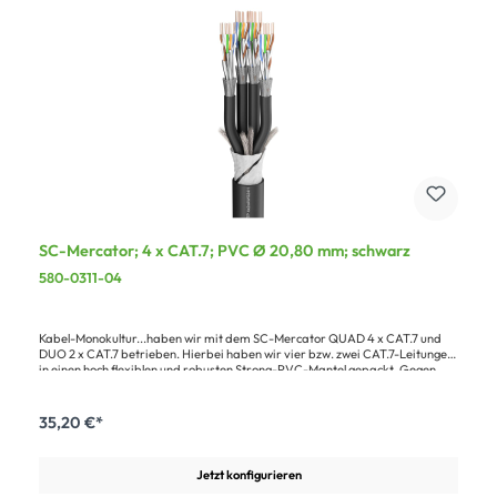
SC-Mercator; 4 x CAT.7; PVC Ø 20,80 mm; schwarz
580-0311-04
Kabel-Monokultur...haben wir mit dem SC-Mercator QUAD 4 x CAT.7 und
DUO 2 x CAT.7 betrieben. Hierbei haben wir vier bzw. zwei CAT.7-Leitungen
in einen hoch flexiblen und robusten Strong-PVC-Mantel gepackt. Gegen
äußere Störungen sind die einzelnen Netzwerkleitungen mit je einem
Gesamtschirm aus Kupfergeflecht sowie je einem Folienschirm pro
Adernpaar versehen (PimF).Mit dem 10 Gbit-fähigen SC-Mercator QUAD 4
35,20 €*
x CAT.7 / DUO 2 x CAT.7 können bis zu 4 / 2 High-Speed-Ethernet oder
kompatible Signale auf einmal übertragen werden.Vorteile:Vier bzw. zwei
High-Speed-Leitungen in einem robusten MantelKompatibel zu CAT.6a/10
Jetzt konfigurieren
GBitRedundante ÜbertragungsmöglichkeitHochflexibel durch feinen
LitzenaufbauAnwendung:Anbindung von Ton- & Lichtregie mit getrennten