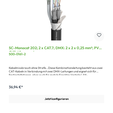
SC-Monocat 202; 2 x CAT.7; DMX: 2 x 2 x 0,25 mm²; PVC
Ø 15,60 mm; schwarz
500-0161-2
Kabelmissbrauch ohne Strafe...Diese Kombinationsleitung besteht aus zwei
CAT-Kabeln in Verbindung mit zwei DMX-Leitungen und eignet sich für
Festinstallationen, aber auch für mobile Einsätze.Vorteile:LAN-
SignalübertragungLAN-Leitung als zusätzliche Steuerleitung
einsetzbarAnwendung:Steuerung von DMX-LichtmischpultenMobiler
EinsatzAnaloges + digitales Audiomultipair mit LANFestinstallation
36,94 €*
Jetzt konfigurieren