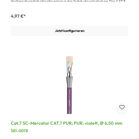
Hochgeschwindigkeitsnetzwerken in der Gebäudeverkabelung. Das CAT.8
Netzwerkkabel im halogenfreien LSZH-Mantel besticht durch große
Leistungsreserven und einer hervorragenden Qualität, unter anderem zur
Erfüllung der Normen IEC 60332-1-2, IEC 60754-1/2, IEC 61034-1/2 sowie
4,97 €*
der hohen Brandschutzklasse B2ca (schwer entflammbar, geringe
Wärmefreisetzung). Es besitzt eine hochwertige 2-fach Schirmung aus
einzeln geschirmten Adernpaaren (PimF) plus Gesamtgeflecht aus
Jetzt konfigurieren
verzinntem Kupfer und eignet sich für Anwendungen bis zu einer
Übertragungsfrequenz von 2000MHz, sowie Power over Ethernet
(PoE/PoE+), die Übertragung von digitalen und analogen Signalen, Video,
Daten, Sprache und VoIP (Voice over IP). Die Leitung erfüllt alle
Anforderungen gemäß Anwendungsklasse 1, die eine Linklänge von maximal
30m vorsieht und ist abwärtskompatibel zu den Kategorien CAT.7a, CAT.7,
CAT.6a, CAT.6, CAT5e und CAT.5.Vorteile:schnelle Übertragungsraten bis zu
40 Gb/sÜbertragungsfrequenz bis 2000 MHzPOE++hohe
Brandschutzklasse B2caSonstiges:Passende Steckverbinder: RJ45C8XL
und RJ45CF8XL
Cat.7 SC-Mercator CAT.7 PUR; PUR; violett, Ø 6,50 mm
581-0078