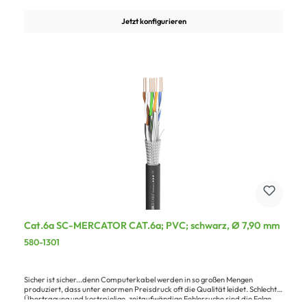
ISO/ IEC 11801 2ed). Es ist abwärtskompatibel zu allen bestehenden
Netzwerkprotokollen CAT.5, CAT.6 und CAT.6.A Das Verlegekabel ist auch
Jetzt konfigurieren
inkl. Geflechtschirm als Duplexleitung erhältlich. CAT.7a (1200 MHz) auf
Anfrage lieferbar.Vorteile:Kurze Schlaglänge und hochwertige IsolationHohe
Lebenserwartung durch spezielle MantelmischungLängenangabe auf dem
Kabel aufgedrucktAnwendung:Verbindung von Computern und
medientechnischen Anlagen
Cat.6a SC-MERCATOR CAT.6a; PVC; schwarz, Ø 7,90 mm
580-1301
Sicher ist sicher...denn Computerkabel werden in so großen Mengen
produziert, dass unter enormen Preisdruck oft die Qualität leidet. Schlechte
Übertragung und kostspielige, zeitaufwändige Fehlersuche sind die Folge.