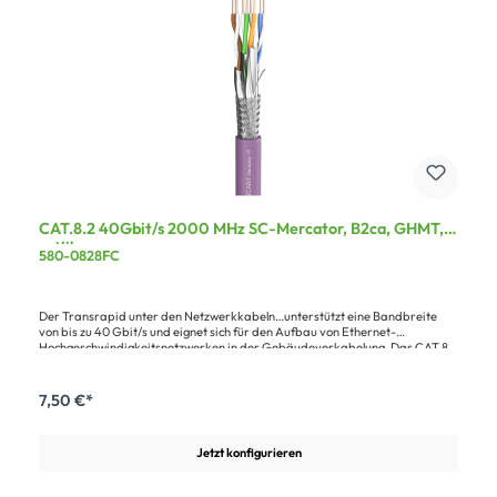
CAT.8.2 40Gbit/s 2000 MHz SC-Mercator, B2ca, GHMT,
rotlila
580-0828FC
Der Transrapid unter den Netzwerkkabeln…unterstützt eine Bandbreite
von bis zu 40 Gbit/s und eignet sich für den Aufbau von Ethernet-
Hochgeschwindigkeitsnetzwerken in der Gebäudeverkabelung. Das CAT.8
Netzwerkkabel im halogenfreien LSZH-Mantel besticht durch große
Leistungsreserven und einer hervorragenden Qualität, unter anderem zur
Erfüllung der Normen IEC 60332-1-2, IEC 60754-1/2, IEC 61034-1/2 sowie
7,50 €*
der hohen Brandschutzklasse B2ca (schwer entflammbar, geringe
Wärmefreisetzung). Es besitzt eine hochwertige 2-fach Schirmung aus
einzeln geschirmten Adernpaaren (PimF) plus Gesamtgeflecht aus
Jetzt konfigurieren
verzinntem Kupfer und eignet sich für Anwendungen bis zu einer
Übertragungsfrequenz von 2000MHz, sowie Power over Ethernet
(PoE/PoE+/POE++), die Übertragung von digitalen und analogen Signalen,