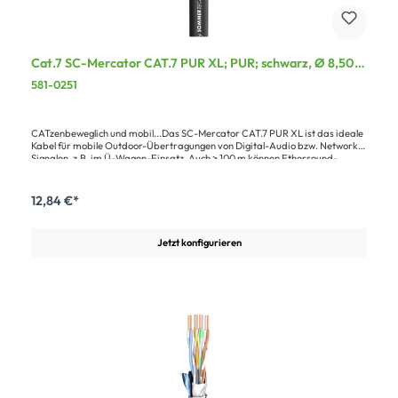
Cat.7 SC-Mercator CAT.7 PUR XL; PUR; schwarz, Ø 8,50
mm
581-0251
CATzenbeweglich und mobil...Das SC-Mercator CAT.7 PUR XL ist das ideale
Kabel für mobile Outdoor-Übertragungen von Digital-Audio bzw. Network-
Signalen, z.B. im Ü-Wagen-Einsatz. Auch > 100 m können Ethersound-
Signale problemlos übertragen werden. Der halogenfreie, flammwidrige
PUR-Mantel (gemäß IEC60332.1) ist extrem kerb- und trittfest, kältefexibel
und gut trommelbar. Die Adern sind Foam-Skin PE isoliert und paarweise
12,84 €*
AL-PT Folien-geschirmt (PimF). Der Gesamtschirm besteht aus Cu-Geflecht
und Vlies. Das sorgt für optimale Übertragungseigenschaften bei großen
Distanzen. Das SC-Mercator CAT.7 PUR XL mit großem Adern querschnitt
Jetzt konfigurieren
(AWG23) ist ideal für extrem lange Übertragungswege bis zu 125 m für
Ethersound-Signale.Vorteile:Sicherer Datentransfer durch hochwertige
Isolation und SchirmungHohe Lebenserwartung durch spezielle, extrem
robuste MantelmischungOutdoor-Temperaturbeständigkeit, gut
trommelbarAnwendung:Für mobilen Ü-Wagen-Einsatz und Outdoor
AnwendungFür sämtliche CAT.5e, CAT.6, CAT.6A und CAT.7 Übertragungen