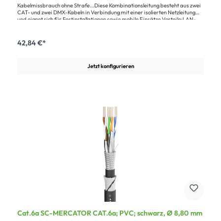
Kabelmissbrauch ohne Strafe...Diese Kombinationsleitung besteht aus zwei
CAT- und zwei DMX-Kabeln in Verbindung mit einer isolierten Netzleitung
und eignet sich für Festinstallationen sowie mobile Einsätze.Vorteile:LAN-
Signalübertragung inkl. Netz in einem KabelLAN-Leitung als zusätzliche
Steuerleitung einsetzbarAnwendung:Steuerung von DMX-
LichtmischpultenMobiler EinsatzAnaloges + digitales Audiomultipair mit
42,84 €*
LAN- und NetzversorgungFestinstallation
Jetzt konfigurieren
Cat.6a SC-MERCATOR CAT.6a; PVC; schwarz, Ø 8,80 mm