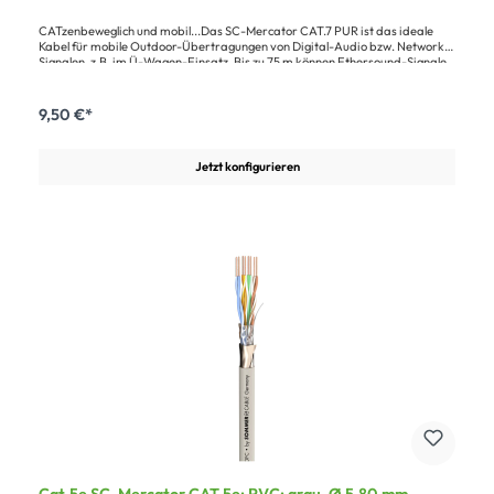
CATzenbeweglich und mobil...Das SC-Mercator CAT.7 PUR ist das ideale
Kabel für mobile Outdoor-Übertragungen von Digital-Audio bzw. Network-
Signalen, z.B. im Ü-Wagen-Einsatz. Bis zu 75 m können Ethersound-Signale
problemlos übertragen werden. Der halogenfreie, flammwidrige PUR-
Mantel (gemäß IEC60332.1) ist extrem kerb- und trittfest, kältefexibel und
gut trommelbar. Die Adern sind Foam-Skin PE isoliert und paarweise AL-
9,50 €*
PT Folien-geschirmt (PimF). Der Gesamtschirm besteht aus Cu-Geflecht
und Vlies. Das sorgt für optimale Übertragungseigenschaften bei großen
Distanzen.Vorteile:Sicherer Datentransfer durch hochwertige Isolation und
Jetzt konfigurieren
SchirmungHohe Lebenserwartung durch spezielle, extrem robuste
MantelmischungOutdoor-Temperaturbeständigkeit, gut
trommelbarAnwendung:Für mobilen Ü-Wagen-Einsatz und Outdoor
AnwendungFür sämtliche CAT.5e, CAT.6, CAT.6A und CAT.7 Übertragungen