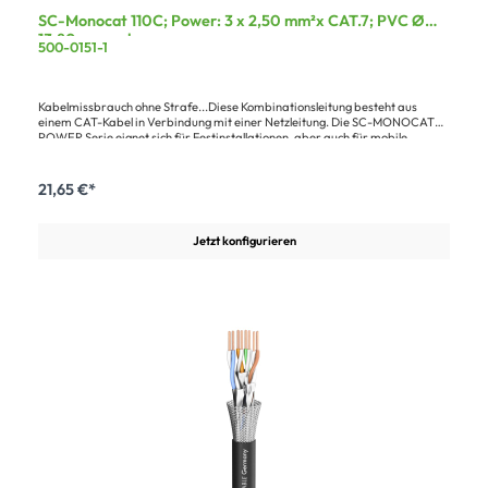
SC-Monocat 110C; Power: 3 x 2,50 mm²x CAT.7; PVC Ø
13,80 mm; schwarz
500-0151-1
Kabelmissbrauch ohne Strafe...Diese Kombinationsleitung besteht aus
einem CAT-Kabel in Verbindung mit einer Netzleitung. Die SC-MONOCAT
POWER Serie eignet sich für Festinstallationen, aber auch für mobile
Einsätze.Vorteile:LAN-Signalübertragung inkl. Netz in einem KabelLAN-
Leitung als zusätzliche Steuerleitung einsetzbarAnwendung:Mobiler Einsatz
21,65 €*
Jetzt konfigurieren