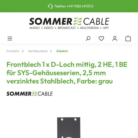
tinhalt springen
Telefon:
+49 7082 49133 0
Produkte
Verteilsysteme
Zubehör
Frontblech 1 x D-Loch mittig, 2 HE, 1 BE
für SYS-Gehäuseserien, 2,5 mm
verzinktes Stahlblech, Farbe: grau