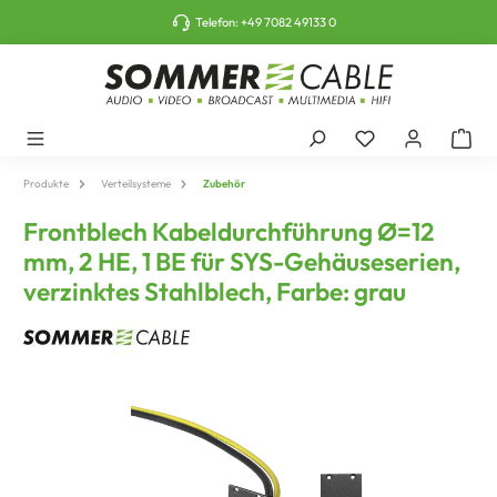
tinhalt springen
Telefon:
+49 7082 49133 0
Produkte
Verteilsysteme
Zubehör
Frontblech Kabeldurchführung Ø=12
mm, 2 HE, 1 BE für SYS-Gehäuseserien,
verzinktes Stahlblech, Farbe: grau