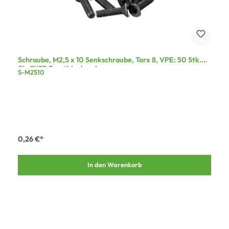
Schraube, M2,5 x 10 Senkschraube, Torx 8, VPE: 50 Stk.
für SYFB Frontblech, schwarz
S-M2510
0,26 €*
In den Warenkorb