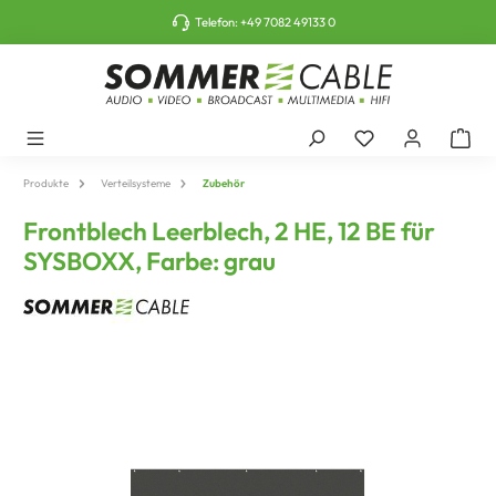
tinhalt springen
Telefon:
+49 7082 49133 0
Produkte
Verteilsysteme
Zubehör
Frontblech Leerblech, 2 HE, 12 BE für
SYSBOXX, Farbe: grau