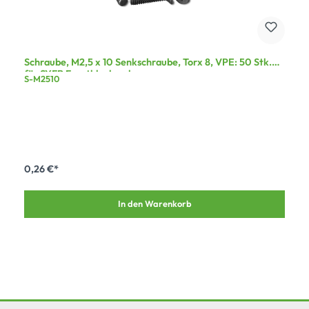
Schraube, M2,5 x 10 Senkschraube, Torx 8, VPE: 50 Stk.
für SYFB Frontblech, schwarz
S-M2510
0,26 €*
In den Warenkorb