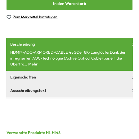
In den Warenkorb
Zum Merkzettel hinzufügen
Beschreibung
HDMI®-AOC-ARMORED-CABLE 48GDer 8K-LangläuferDank der
integrierten AOC-Technologie (Active Optical Cable) basiert die
Übertra…
Mehr
Eigenschaften
Ausschreibungstext
Verwandte Produkte HI-HI48