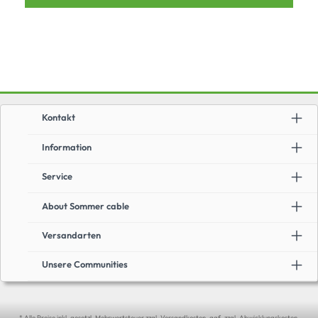
Verschraubung zurückgeschoben bzw. entfernt werden (Seitenschneider).
Dank AOC-Technologie (Active Optical Cable) basiert die Übertragung der
Highspeed-Inhalte auf Glasfasern – dadurch ist eine maximale
Übertragungsdistanz von bis zu 100 m möglich.Vorteile:48G UHD
Performance auf Distanzen von bis zu 100 mExtreme mechanische
BelastbarkeitPUR-MantelmaterialGlandmaster-Schutzhülse zum Schutz
der Steckverbinder5,8 mm LeitungsdurchmesserSonstiges:8K @60fps YUV
4:4:44K @120fpsHDMI 2.1a kompatibelHDCP Unterstützung bis V2.3HDR-/
eARC-/ HEC-/ EDID-Unterstützung48Gbps Bandbreite / 12G frlHDMI Ultra
High Speedunterstützt alle HDMI-AudioformateAchtung: Zur
Spannungsversorgung des AOC-Kabels müssen beide Stecker direkt mit
einem Gerät verbunden werden. Zwischenstecker und Verlängerungen
Kontakt
können die Funktion beeinträchtigen.
Information
Service
About Sommer cable
Versandarten
Unsere Communities
* Alle Preise inkl. gesetzl. Mehrwertsteuer zzgl. Versandkosten, ggf. zzgl. Abwicklungskosten.