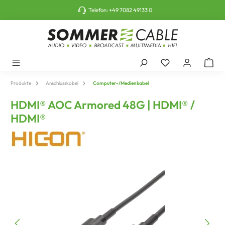
tinhalt springen
Telefon:
+49 7082 49133 0
Produkte
Anschlusskabel
Computer-/Medienkabel
HDMI® AOC Armored 48G | HDMI® /
HDMI®