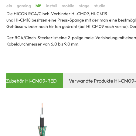
Die HICON RCA/Cinch-Verbinder HI‑CM09, HI‑CM13
und HI‑CM18 besitzen eine Press-Spange mit der man eine bestmögli
Gehäuse wieder nach hinten gedreht (bei HI‑CM09 nach vorne). Der 
Der RCA/Cinch-Stecker ist eine 2-polige male-Verbindung mit einem
Kabeldurchmesser von 6,0 bis 9,0 mm.
Zubehör HI-CM09-RED
Verwandte Produkte HI-CM09