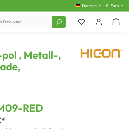
Deutsch
€
Euro
ol , Metall-,
rade,
M09-RED
€*