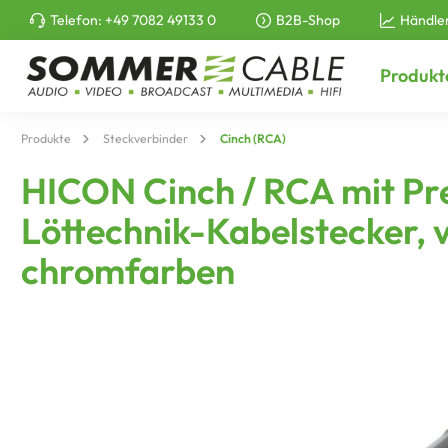
Telefon:
+49 7082 49133 0
B2B-Shop
Händle
e springen
Zur Hauptnavigation springen
Produkt
Produkte
Steckverbinder
Cinch (RCA)
HICON Cinch / RCA mit Pre
Löttechnik-Kabelstecker, v
chromfarben