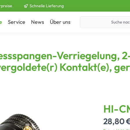
rpreise
Schnelle Lieferung
e
Service
News
Über uns
Kontakt
ssspangen-Verriegelung, 2-p
ergoldete(r) Kontakt(e), ge
HI-C
28,80 