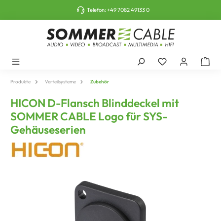
tinhalt springen
Telefon:
+49 7082 49133 0
Produkte
Verteilsysteme
Zubehör
HICON D-Flansch Blinddeckel mit
SOMMER CABLE Logo für SYS-
Gehäuseserien