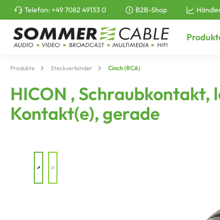
Telefon:
+49 7082 49133 0
B2B-Shop
Händle
e springen
Zur Hauptnavigation springen
Produkt
Produkte
Steckverbinder
Cinch (RCA)
HICON , Schraubkontakt, l
Kontakt(e), gerade