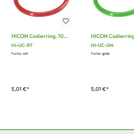
HICON Codierring, 10
HICON Codierring
Farbringe für HICON
Farbringe für H
HI-UC-RT
HI-UC-GN
Steckverbinder mit
Steckverbinder m
Farbe:
rot
Farbe:
grün
geriffeltem Gehäuse
geriffeltem Gehä
5,01 €*
5,01 €*
In den Warenkorb
In den Warenk