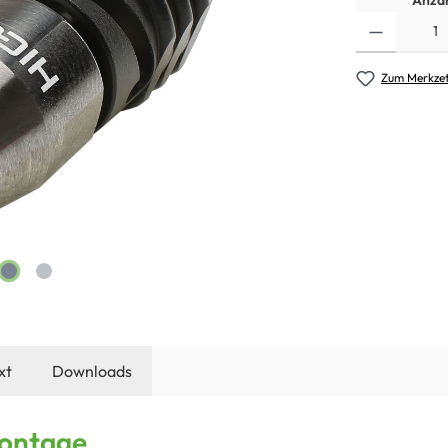
Anzah
Zum Merkzet
xt
Downloads
Montage