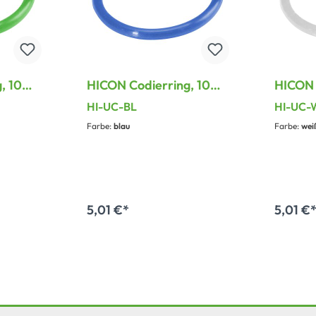
, 10
HICON Codierring, 10
HICON 
ICON
Farbringe für HICON
Farbri
HI-UC-BL
HI-UC-
it
Steckverbinder mit
Steckv
Farbe:
blau
Farbe:
wei
use
geriffeltem Gehäuse
geriff
5,01 €*
5,01 €
orb
In den Warenkorb
In