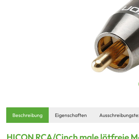
Beschreibung
Eigenschaften
Ausschreibungste
HICON RCA/Cinch male lötfreie 