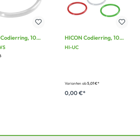
Codierring, 10
HICON Codierring, 10
nge für HICON
Farbringe für HICON
WS
HI-UC
erbinder mit
Steckverbinder mit
ß
eltem Gehäuse
geriffeltem Gehäuse
Varianten ab
5,01 €*
*
0,00 €*
 den Warenkorb