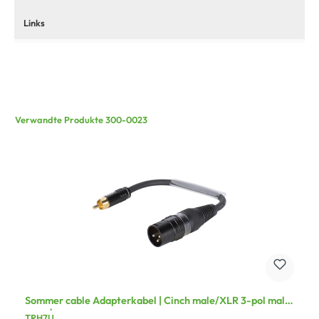
Links
Verwandte Produkte 300-0023
Sommer cable Adapterkabel | Cinch male/XLR 3-pol male
gerade
TRH7U