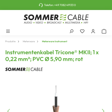
tinhalt springen
Telefon:
+49 7082 49133 0
Produkte
Meterware
Meterware Instrument
Instrumentenkabel Tricone® MKII; 1 x
0,22 mm²; PVC Ø 5,90 mm; rot