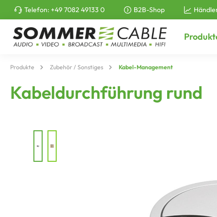
Telefon:
+49 7082 49133 0
B2B-Shop
Händle
e springen
Zur Hauptnavigation springen
Produkt
Produkte
Zubehör / Sonstiges
Kabel-Management
Kabeldurchführung rund