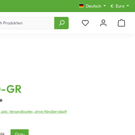
Deutsch
€
Euro
0-GR
*
. zzgl. Versandkosten, ohne Händlerrabatt
tik
Grau