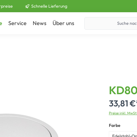
rpreise
Schnelle Lieferung
e
Service
News
Über uns
Kontakt
KD8
33,81 €
Preise inkl. MwSt
Farbe
Edelstahl-Op