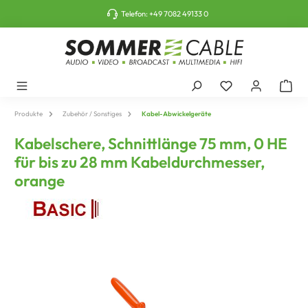
tinhalt springen
Telefon:
+49 7082 49133 0
Produkte
Zubehör / Sonstiges
Kabel-Abwickelgeräte
Kabelschere, Schnittlänge 75 mm, 0 HE
für bis zu 28 mm Kabeldurchmesser,
orange