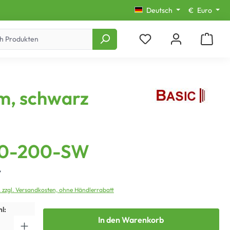
Deutsch
€
Euro
mm, schwarz
0-200-SW
*
. zzgl. Versandkosten, ohne Händlerrabatt
l:
In den Warenkorb