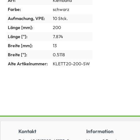
Art:
Klettband
Farbe:
schwarz
Aufmachung, VPE:
10 Stck.
Länge [mm]:
200
Länge ["]:
7.874
Breite [mm]:
13
Breite ["]:
0.5118
Alte Artikelnummer:
KLETT20-200-SW
Kontakt
Information