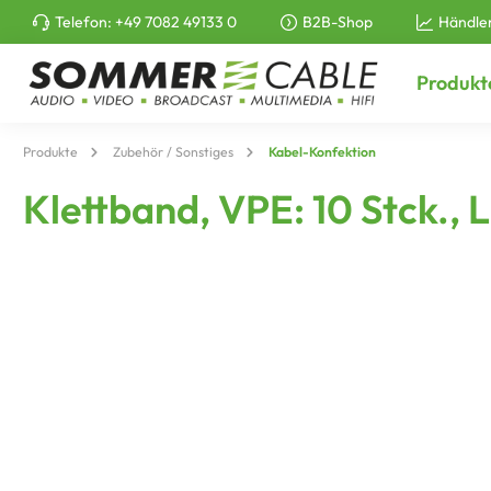
Telefon:
+49 7082 49133 0
B2B-Shop
Händle
e springen
Zur Hauptnavigation springen
Produkt
Produkte
Zubehör / Sonstiges
Kabel-Konfektion
Klettband, VPE: 10 Stck.,