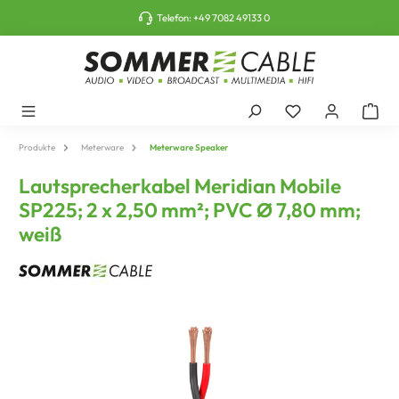
tinhalt springen
Telefon:
+49 7082 49133 0
Produkte
Meterware
Meterware Speaker
Lautsprecherkabel Meridian Mobile
SP225; 2 x 2,50 mm²; PVC Ø 7,80 mm;
weiß