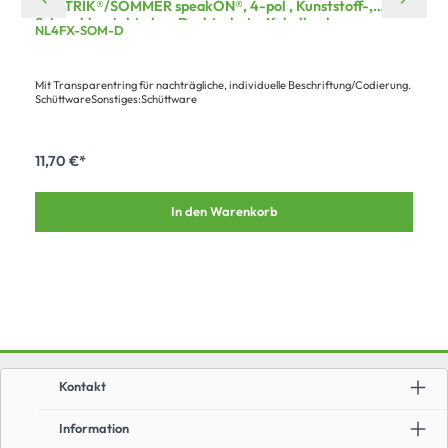
NEUTRIK®/SOMMER speakON®, 4-pol , Kunststoff-,
Schraubkontakt ohne Drahtschutz-Kabelbuchse,
NL4FX-SOM-D
versilberte(r) Kontakt(e), gerade, max. 4 mm², grau, 50
Stk.
Mit Transparentring für nachträgliche, individuelle Beschriftung/Codierung.
SchüttwareSonstiges:Schüttware
11,70 €*
In den Warenkorb
Kontakt
Information