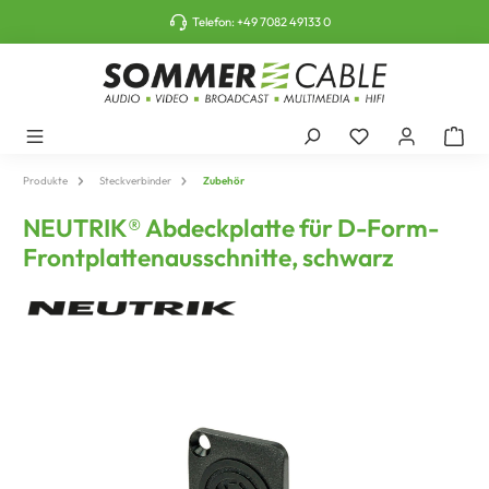
tinhalt springen
Telefon:
+49 7082 49133 0
Produkte
Steckverbinder
Zubehör
NEUTRIK® Abdeckplatte für D-Form-
Frontplattenausschnitte, schwarz