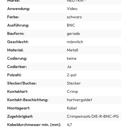
Marke:
NEUTRIK®
Anwendung:
Video
Farbe:
schwarz
Ausführung:
BNC
Bauform:
gerade
Geschlecht:
männlich
Material:
Metall
Codierung:
keine
Codierbar:
Ja
Polzahl:
2-pol
Stecker/Buchse:
Stecker
Kontaktart:
Crimp
Kontakt-Beschichtung:
hartvergoldet
Montageart:
Kabel
Zugehörigkeit:
Crimpeinsatz DIE-R-BNC-PG
Kabeldurchmesser min. [mm]:
4,7