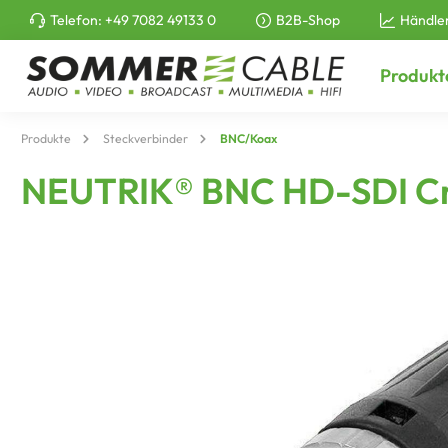
Telefon:
+49 7082 49133 0
B2B-Shop
Händle
e springen
Zur Hauptnavigation springen
Produkt
Produkte
Steckverbinder
BNC/Koax
NEUTRIK® BNC HD-SDI Cri