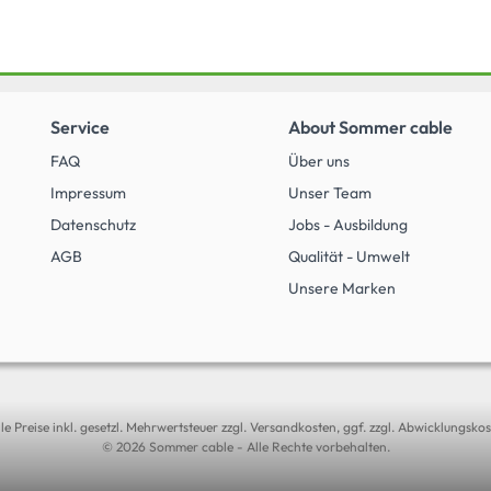
Service
About Sommer cable
FAQ
Über uns
Impressum
Unser Team
Datenschutz
Jobs - Ausbildung
AGB
Qualität - Umwelt
Unsere Marken
lle Preise inkl. gesetzl. Mehrwertsteuer zzgl. Versandkosten, ggf. zzgl. Abwicklungskos
© 2026 Sommer cable - Alle Rechte vorbehalten.