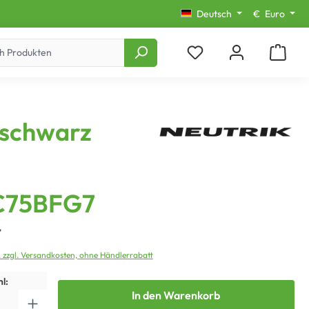
Deutsch
€
Euro
 schwarz
75BFG7
*
. zzgl. Versandkosten, ohne Händlerrabatt
l:
In den Warenkorb