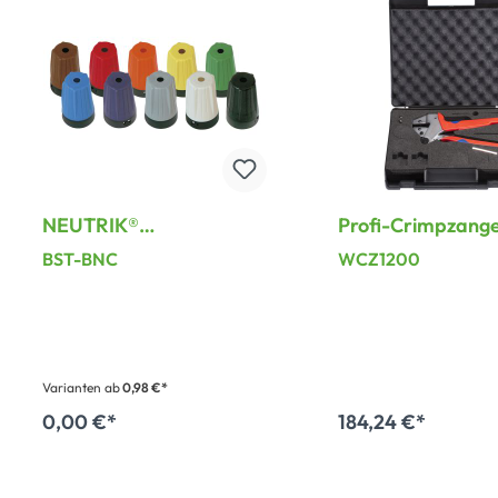
NEUTRIK®
Profi-Crimpzang
Abdeckkappe für BNC
verchromt, inkl. K
BST-BNC
WCZ1200
Rear Twist
für wechselbare
Einsätze, schwar
Varianten ab
0,98 €*
0,00 €*
184,24 €*
In den Warenk