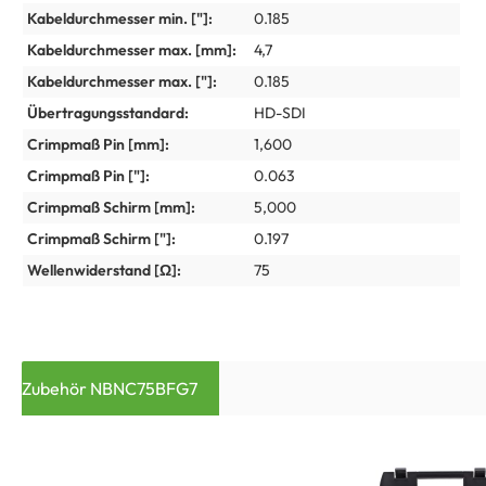
Kabeldurchmesser min. ["]:
0.185
Kabeldurchmesser max. [mm]:
4,7
Kabeldurchmesser max. ["]:
0.185
Übertragungsstandard:
HD-SDI
Crimpmaß Pin [mm]:
1,600
Crimpmaß Pin ["]:
0.063
Crimpmaß Schirm [mm]:
5,000
Crimpmaß Schirm ["]:
0.197
Wellenwiderstand [Ω]:
75
Zubehör NBNC75BFG7