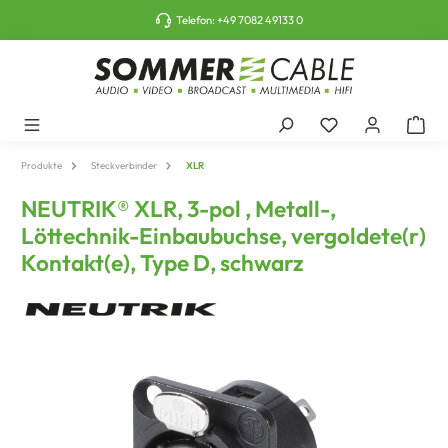
tinhalt springen
Telefon:
+49 7082 49133 0
Produkte
Steckverbinder
XLR
NEUTRIK® XLR, 3-pol , Metall-,
Löttechnik-Einbaubuchse, vergoldete(r)
Kontakt(e), Type D, schwarz