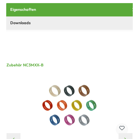
Eigenschaften
Downloads
Zubehör NC3MXX-B