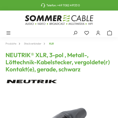
tinhalt springen
Telefon:
+49 7082 49133 0
Produkte
Steckverbinder
XLR
NEUTRIK® XLR, 3-pol , Metall-,
Löttechnik-Kabelstecker, vergoldete(r)
Kontakt(e), gerade, schwarz