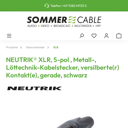
tinhalt springen
Telefon:
+49 7082 49133 0
Produkte
Steckverbinder
XLR
NEUTRIK® XLR, 5-pol , Metall-,
Löttechnik-Kabelstecker, versilberte(r)
Kontakt(e), gerade, schwarz