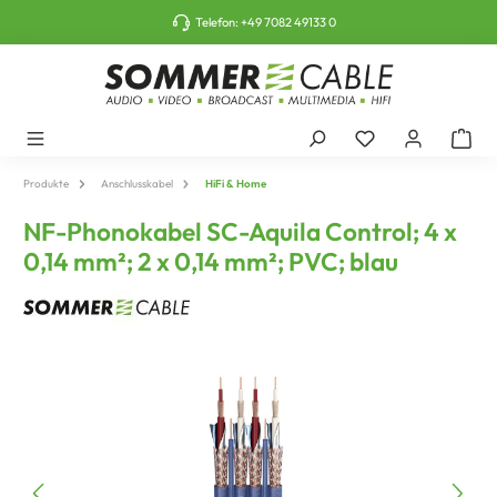
tinhalt springen
Telefon:
+49 7082 49133 0
Produkte
Anschlusskabel
HiFi & Home
NF-Phonokabel SC-Aquila Control; 4 x
0,14 mm²; 2 x 0,14 mm²; PVC; blau