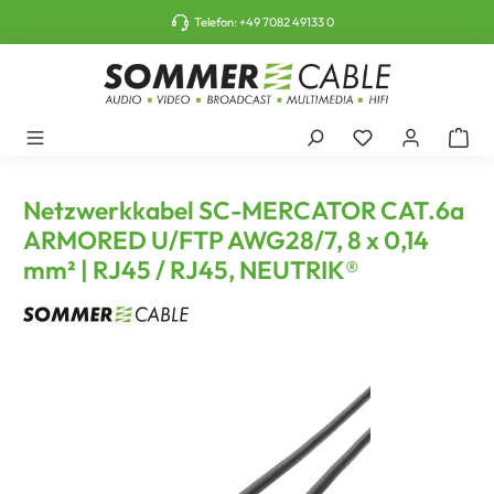
tinhalt springen
Telefon:
+49 7082 49133 0
Netzwerkkabel SC-MERCATOR CAT.6a
ARMORED U/FTP AWG28/7, 8 x 0,14
mm² | RJ45 / RJ45, NEUTRIK®