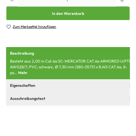
In den Warenkorb
Zum Merkzettel hinzufügen
Beschreibung
Besteht aus: 2,00 m Cat.6a SC-MERCATOR CAT.6a ARMORED U/FTP
AWG28/7; PVC; schwarz, Ø 7,30 mm (580-0571)1 x RJ45 CAT.6a, 8-
po…
Mehr
Eigenschaften
Ausschreibungstext