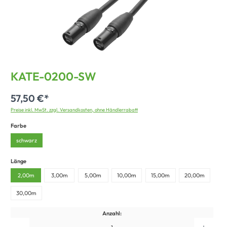
KATE-0200-SW
57,50 €*
Preise inkl. MwSt. zzgl. Versandkosten, ohne Händlerrabatt
Farbe
schwarz
Länge
2,00m
3,00m
5,00m
10,00m
15,00m
20,00m
30,00m
Anzahl: