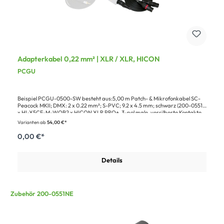
Adapterkabel 0,22 mm² | XLR / XLR, HICON
PCGU
Beispiel PCGU-0500-SW besteht aus:5,00 m Patch- & Mikrofonkabel SC-
Peacock MKII; DMX: 2 x 0.22 mm²; S-PVC; 9.2 x 4.5 mm; schwarz (200-0551)1
x HI-X5CF-M-WOB2 x HICON XLR PRO+, 3-pol male, versilberte Kontakte,
Metallgehäuse schwarz, Metallkappe schwarz, 6-Backen-Spannzangen-
Varianten ab
54,00 €*
Zugentlastung (HI-X3CM-M)1 x Pappkartonage für Blisterhaken, Design
Sommer cable
0,00 €*
Details
Zubehör 200-0551NE