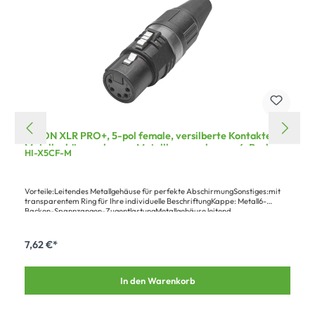
HICON XLR PRO+, 5-pol female, versilberte Kontakte,
Metallgehäuse schwarz, Metallkappe schwarz, 6-Backen-
HI-X5CF-M
Spannzangen-Zugentlastung
Vorteile:Leitendes Metallgehäuse für perfekte AbschirmungSonstiges:mit
transparentem Ring für Ihre individuelle BeschriftungKappe: Metall6-
Backen-Spannzangen-ZugentlastungMetallgehäuse leitend
7,62 €*
In den Warenkorb