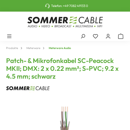
tinhalt springen
Telefon:
+49 7082 49133 0
Produkte
Meterware
Meterware Audio
Patch- & Mikrofonkabel SC-Peacock
MKII; DMX: 2 x 0.22 mm²; S-PVC; 9.2 x
4.5 mm; schwarz