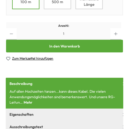
100 m
500 m
Länge
Anzahl:
In den Warenkorb
Zum Merkzettel hinzufügen
Beschreibung
Auf allen Hochzeiten tanzen...kann dieses Kabel. Die vielen
Anwendungsmöglichkeiten sind bemerkenswert. Und unsere RG-
Leitun…
Mehr
Eigenschaften
Ausschreibungstext