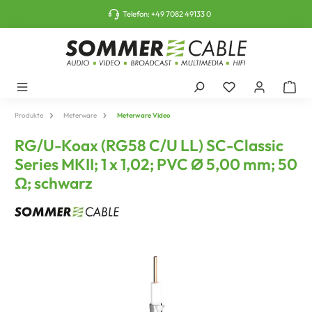
tinhalt springen
Telefon:
+49 7082 49133 0
Produkte
Meterware
Meterware Video
RG/U-Koax (RG58 C/U LL) SC-Classic
Series MKII; 1 x 1,02; PVC Ø 5,00 mm; 50
Ω; schwarz