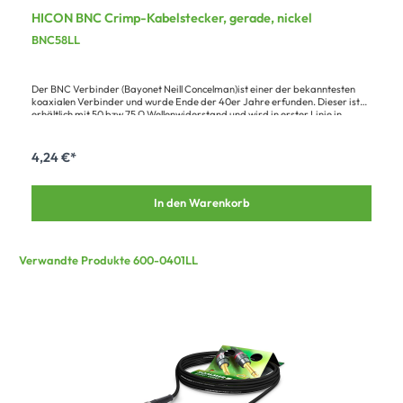
HICON BNC Crimp-Kabelstecker, gerade, nickel
BNC58LL
Der BNC Verbinder (Bayonet Neill Concelman)ist einer der bekanntesten
koaxialen Verbinder und wurde Ende der 40er Jahre erfunden. Dieser ist
erhältlich mit 50 bzw.75 Ω Wellenwiderstand und wird in erster Linie in
derFunk-, Video-, Medizin- und Computertechnik eingesetzt.Unsere
Verbinder entsprechen den Vorgaben nach IEC 169-8, MIL-C-39012.Der
BNC-Kabelstecker (Crimp 50 Ω) mit Metallgehäuse ist ein 2-poliger, male
4,24 €*
Stecker, der für das Kabel RG58 C/U LL geeignet ist. Zur Verarbeitung wird
das HT-CRIMPSET Werkzeug empfohlen. Die Farbtülle KS58 wird
verwendet, um den Stecker ordnungsgemäß abzudichten.
In den Warenkorb
Verwandte Produkte 600-0401LL