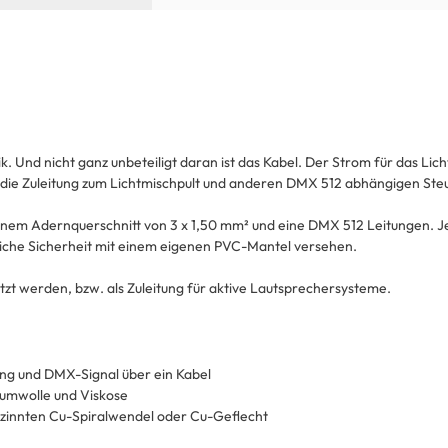
nik. Und nicht ganz unbeteiligt daran ist das Kabel. Der Strom für das 
n die Zuleitung zum Lichtmischpult und anderen DMX 512 abhängigen Ste
 einem Adernquerschnitt von 3 x 1,50 mm² und eine DMX 512 Leitungen.
zliche Sicherheit mit einem eigenen PVC-Mantel versehen.
zt werden, bzw. als Zuleitung für aktive Lautsprechersysteme.
ung und DMX-Signal über ein Kabel
aumwolle und Viskose
zinnten Cu-Spiralwendel oder Cu-Geflecht