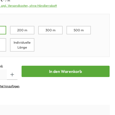
5 €* / m
. zzgl. Versandkosten, ohne Händlerrabatt
200 m
300 m
500 m
Individuelle
Länge
l:
In den Warenkorb
tel hinzufügen