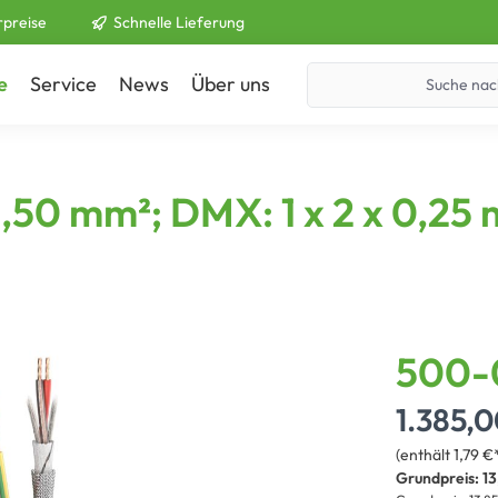
rpreise
Schnelle Lieferung
e
Service
News
Über uns
Kontakt
 1,50 mm²; DMX: 1 x 2 x 0,2
500-
1.385,
(enthält 1,79 
Grundpreis:
13