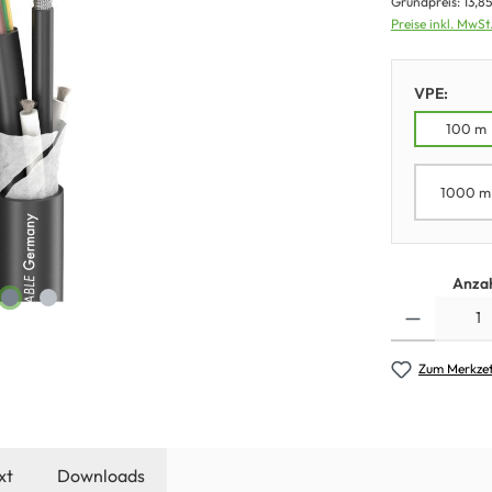
Grundpreis:
13,8
Preise inkl. MwSt
VPE:
100 m
1000 m
Anzah
Zum Merkzet
xt
Downloads