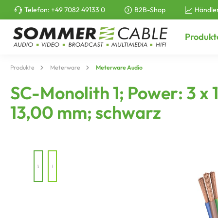
Telefon:
+49 7082 49133 0
B2B-Shop
Händle
e springen
Zur Hauptnavigation springen
Produkt
Produkte
Meterware
Meterware Audio
SC-Monolith 1; Power: 3 x
13,00 mm; schwarz