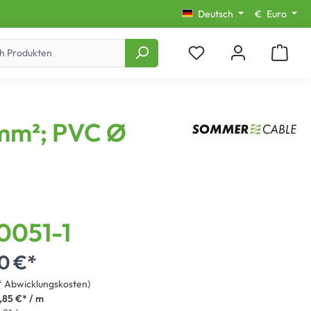
Deutsch
€
Euro
5 mm²; PVC Ø
0051-1
00 €*
€* Abwicklungskosten)
,85 €* / m