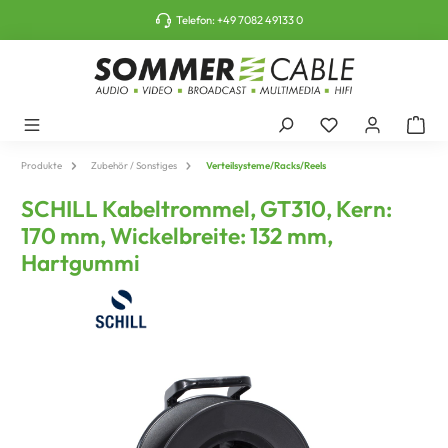
tinhalt springen
Telefon:
+49 7082 49133 0
Produkte
Zubehör / Sonstiges
Verteilsysteme/Racks/Reels
SCHILL Kabeltrommel, GT310, Kern:
170 mm, Wickelbreite: 132 mm,
Hartgummi