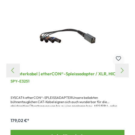
Adapterkabel | etherCON®-Spleissadapter / XLR, HICON
SPY-E3251
SYSCAT4 etherCON®-SPLEISSADAPTERUnsere beliebten
bühnentauglichen CAT-Kabel eignen sich auch wunderbar für die
gleichzeitige Übertragung von bis zu vier analogen bzw. AES/EBU- oder
DMX-Signalen. Mit diesem Spleiß-Adapter ist dies in einer sehr robusten
Form möglich. Er besteht aus der robusten und sehr flexiblen, digitalen
Patchleitung SC-SEMICOLON 2 in Kombination mit dem CAT.6a
179,02 €*
etherCON®-Vollmetallverbinder von NEUTRIK® sowie HICON® bzw.
NEUTRIK® XLR-Steckverbindern. Die CAT6a-Buchse ist im stabilen HI-
HOUSING Metallgehäuse untergebracht, welches auch die