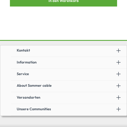
In den Warenkorb
Leitungsverschraubung in einer massiven 3 mm-Stahlplatte beherbergt. Die
Kanalzahlen haben wir – in SOMMERlicher Manier – deutlich leserlich an den
Steckverbindern angebracht und ergänzen diese durch -an der TIA 568a
angelehnte- Farbkappen an den XLRs. Dies und das lasergravierte Pinout
auf dem Gehäuse sorgen für eine maximal intuitive Nutzbarkeit und eine
sichere Kompatibilität zu allen anderen Systemen im Markt.Unsere
Belegung entspricht der Norm AES72 Type 3M. Hier im Detail: Kanal 1 = Pin
4+5Kanal 2 = Pin 3+6Kanal 3 = Pin 1+2Kanal 4 = Pin 7+8
Kontakt
Information
Service
About Sommer cable
Versandarten
Unsere Communities