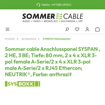
tinhalt springen
Telefon:
+49 7082 49133 0
Produkte
Verteilsysteme
SYSBOXX Gehäusesystem
Sommer cable Anschlusspanel SYSPAN ,
2 HE, 3 BE; Tiefe: 80 mm, 2 x 4 x XLR 3-
pol female A-Serie/2 x 4 x XLR 3-pol
male A-Serie/2 x RJ45 Ethercon;
NEUTRIK®, Farbe: anthrazit