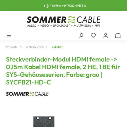
tinhalt springen
Telefon:
+49 7082 49133 0
Produkte
Verteilsysteme
Zubehör
Steckverbinder-Modul HDMI female ->
0,15m Kabel HDMI female, 2 HE, 1 BE für
SYS-Gehäuseserien, Farbe: grau |
SYCFB21-HD-C