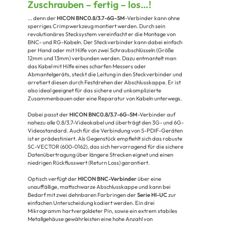
Zuschrauben – fertig – los…!
... denn der
HICON BNC0.8/3.7-6G-SM
-Verbinder kann ohne
sperriges Crimpwerkzeug montiert werden. Durch sein
revolutionäres Stecksystem vereinfacht er die Montage von
BNC- und RG-Kabeln. Der Steckverbinder kann dabei einfach
per Hand oder mit Hilfe von zwei Schraubschlüsseln (Größe
12mm und 13mm) verbunden werden. Dazu entmantelt man
das Kabel mit Hilfe eines scharfen Messers oder
Abmantelgeräts, steckt die Leitung in den Steckverbinder und
arretiert diesen durch Festdrehen der Abschlusskappe. Er ist
also ideal geeignet für das sichere und unkomplizierte
Zusammenbauen oder eine Reparatur von Kabeln unterwegs.
Dabei passt der
HICON BNC0.8/3.7-6G-SM
-Verbinder auf
nahezu alle 0.8/3.7-Videokabel und überträgt den 3G- und 6G-
Videostandard. Auch für die Verbindung von S-PDIF-Geräten
ist er prädestiniert. Als Gegenstück empfiehlt sich das robuste
SC-VECTOR (600-0162), das sich hervorragend für die sichere
Datenübertragung über längere Strecken eignet und einen
niedrigen Rückflusswert (Return Loss) garantiert.
Optisch verfügt der
HICON BNC-Verbinder
über eine
unauffällige, mattschwarze Abschlusskappe und kann bei
Bedarf mit zwei dehnbaren Farbringen der
Serie HI-UC
zur
einfachen Unterscheidung kodiert werden. Ein drei
Mikrogramm hartvergoldeter Pin, sowie ein extrem stabiles
Metallgehäuse gewährleisten eine hohe Anzahl von