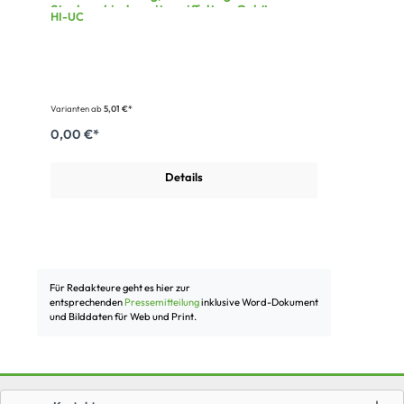
Steckverbinder mit geriffeltem Gehäuse
HI-UC
Varianten ab
5,01 €*
0,00 €*
Details
Für Redakteure geht es hier
zur
entsprechenden
Pressemitteilung
i
nklusive Word-Dokument
und Bilddaten für Web und Print.