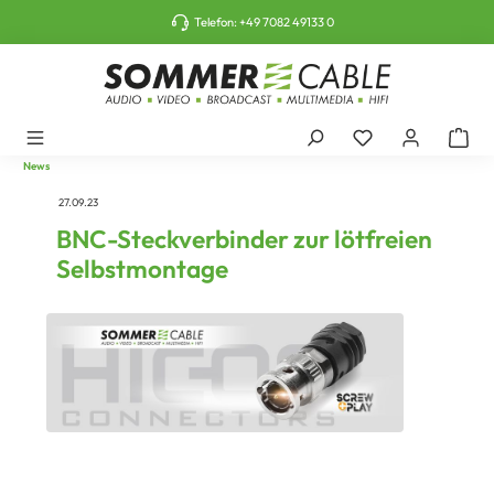
tinhalt springen
Telefon:
+49 7082 49133 0
News
27.09.23
BNC-Steckverbinder zur lötfreien
Selbstmontage