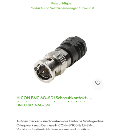
Pascal Miguet
Produkt- und Vertriebsmanager / Prokurist
HICON BNC 6G-SDI Schraubkontakt-
Kabelstecker, gerade, vernickelt/schwarz
BNC0.8/3.7-6G-SM
Auf den Stecker – zuschrauben – los!Einfache Montage ohne
Crimpwerkzeug!Der neue HICON--BNC0.8/3.7-SM-
Verbinder bedient sich eines neuen revolutionären