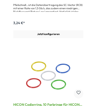
Pfeilschnell...ist die Datenübertragung des SC-Vector (RCB)
mit einer Rate von 1,5 Gb/s, das zudem einen niedrigen
Rückflusswert (Return Loss) garantiert. Natürlich ist das
SC-Vector (RCB) auch als hochwertiges G-SDI-Videokabel
für das Studio oder den Ü-Wagen geeignet. Es bietet mit
seiner Doppelschirmung und hervorragenden
3,24 €*
Dämpfungswerten viele Vorteile gegenüber einfachen
Videokabeln. Sie erlauben im Vergleich zu einem 0.6/3.7
Videokabel bis zu 30 % längere Übertragungswege.Das SC-
Jetzt konfigurieren
Vector (RCB) wird im Ü-Wagen, im Digital-TV, bei Sport
Events, Live Shows, oder anderen Großveranstaltungen
eingesetzt.Vorteile:Geringe Dämpfungswerte für lange
StreckenRobuster und langlebiger
AußenmantelAnwendung:Digitale SDI/HD-SDI/3G-SDI Long
distance ÜbertragungVideoübertragung in der Ü-Wagen-
Technik
HICON Codierring, 10 Farbringe für HICON