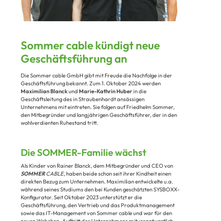
Sommer cable kündigt neue
Geschäftsführung an
Die Sommer cable GmbH gibt mit Freude die Nachfolge in der
Geschäftsführung bekannt. Zum 1. Oktober 2024 werden
Maximilian Blanck
und
Marie-Kathrin Huber
in die
Geschäftsleitung des in Straubenhardt ansässigen
Unternehmens mit eintreten. Sie folgen auf Friedhelm Sommer,
den Mitbegründer und langjährigen Geschäftsführer, der in den
wohlverdienten Ruhestand tritt.
Die SOMMER-Familie wächst
Als Kinder von Rainer Blanck, dem Mitbegründer und CEO von
SOMMER
CABLE
, haben beide schon seit ihrer Kindheit einen
direkten Bezug zum Unternehmen. Maximilian entwickelte u.a.
während seines Studiums den bei Kunden geschätzten SYSBOXX-
Konfigurator. Seit Oktober 2023 unterstützt er die
Geschäftsführung, den Vertrieb und das Produktmanagement
sowie das IT-Management von Sommer cable und war für den
neuen Webshop-Auftritt des Unternehmens mitverantwortlich.