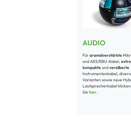
AUDIO
Für
aramidverstärkte
Mik
und AES/EBU-Kabel,
extr
kompakte
und
versilberte
Instrumentenkabel, diver
Varianten sowie neue Hyb
Lautsprecherkabel klicken
Sie
hier
.