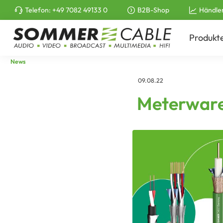
Telefon:
+49 7082 49133 0
B2B-Shop
Händle
e springen
Zur Hauptnavigation springen
Produkt
News
09.08.22
Meterware