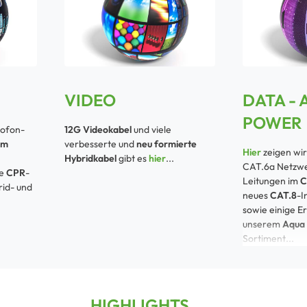
VIDEO
DATA - 
POWER
rofon-
12G Videokabel
und viele
em
verbesserte und
neu formierte
Hier
zeigen wi
Hybridkabel
gibt es
hier
...
CAT.6a Netzwe
se
CPR
-
Leitungen im
C
rid- und
neues
CAT.8
-I
sowie einige E
unserem
Aqua 
Sortiment...
HIGHLIGHTS