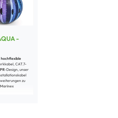
AQUA -
r
hochflexible
rkkabel, CAT.7-
PR
-Design, unser
nstallationskabel
rweiterungen zu
Marinex