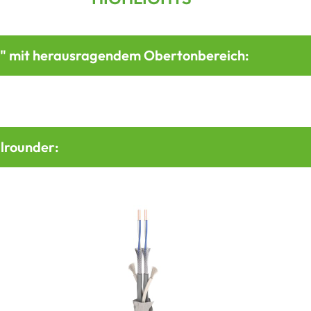
r" mit herausragendem Obertonbereich:
llrounder: