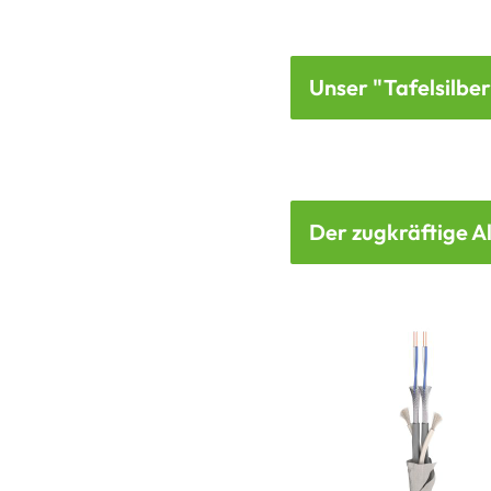
Unser "Tafelsilbe
Der zugkräftige A