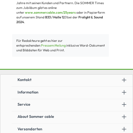
Jahre mit seinen Kunden und Partnern. Die SOMMER Times
zum Jubiläum gibt es online
unter
www.sommercable.com/25years
oder in Papierform
auf unserem Stand
B33 / Halle 12.1
bei der
Prolight & Sound
2024
.
Für Redakteure geht es hier zur
entsprechenden
Pressemitteilung
inklusive Word-Dokument
und Bilddaten für Web und Print.
Kontakt
Information
Service
About Sommer cable
Versandarten