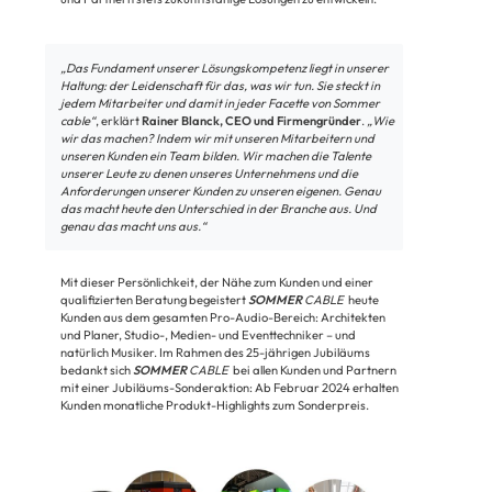
„Das Fundament unserer Lösungskompetenz liegt in unserer
Haltung: der Leidenschaft für das, was wir tun. Sie steckt in
jedem Mitarbeiter und damit in jeder Facette von Sommer
cable“
, erklärt
Rainer Blanck, CEO und Firmengründer
.
„Wie
wir das machen? Indem wir mit unseren Mitarbeitern und
unseren Kunden ein Team bilden. Wir machen die Talente
unserer Leute zu denen unseres Unternehmens und die
Anforderungen unserer Kunden zu unseren eigenen. Genau
das macht heute den Unterschied in der Branche aus. Und
genau das macht uns aus.“
Mit dieser Persönlichkeit, der Nähe zum Kunden und einer
qualifizierten Beratung begeistert
SOMMER
CABLE
heute
Kunden aus dem gesamten Pro-Audio-Bereich: Architekten
und Planer, Studio-, Medien- und Eventtechniker – und
natürlich Musiker. Im Rahmen des 25-jährigen Jubiläums
bedankt sich
SOMMER
CABLE
bei allen Kunden und Partnern
mit einer Jubiläums-Sonderaktion: Ab Februar 2024 erhalten
Kunden monatliche Produkt-Highlights zum Sonderpreis.