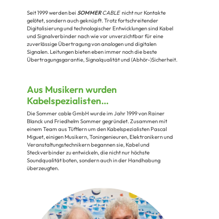
Seit 1999 werden bei
SOMMER
CABLE
nicht nur Kontakte
gelötet, sondern auch geknüpft. Trotz fortschreitender
Digitalisierung und technologischer Entwicklungen sind Kabel
und Signalverbinder nach wie vor unverzichtbar für eine
zuverlässige Übertragung von analogen und digitalen
Signalen. Leitungen bieten eben immer noch die beste
Übertragungsgarantie, Signalqualität und (Abhör-)Sicherheit.
Aus Musikern wurden
Kabelspezialisten…
D
ie Sommer cable GmbH wurde im Jahr 1999 von Rainer
Blanck und Friedhelm Sommer gegründet. Zusammen mit
einem Team aus Tüftlern um den Kabelspezialisten Pascal
Miguet, einigen Musikern, Toningenieuren, Elektronikern und
Veranstaltungstechnikern begannen sie, Kabel und
Steckverbinder zu entwickeln, die nicht nur höchste
Soundqualität boten, sondern auch in der Handhabung
überzeugten.