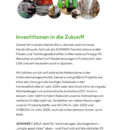
Investitionen in die Zukunft
Gestartet in einem kleinen Büro, damals noch mit einer
Handvoll Leute, hat sich die SOMMER-Familie inklusive aller
Filialen und Tochtergesellschaften mittlerweile auf knapp 90
Menschen erweitert mit Niederlassungen in Frankreich, den
USA und seit neuestem auch in Spanien.
Wir blicken zurück auf zahlreiche Meilensteine in der
Unternehmensgeschichte, kleinere und größere Projekte wie
etwa den Umzug in die heutigen Gebäude in der
Humboldtstraße im Jahr 2004 oder die Umstrukturierung des
Kleinteilelagers ins automatische Autostore 2017. Auch in
diesem Jahr steht mit dem Relaunch unseres Onlineshops ein
weiteres Großprojekt an. So bleiben wir neben Neuerungen
unserer Produktpalette, wie HICON im Jahr 2002 und
SYSBOXX im Jahr 2005, auch als Unternehmen immer up to
date.
SOMMER
CABLE
steht für Verbindungen, die begeistern –
„simply good vibes“ eben – und freut sich auf die nächsten 25