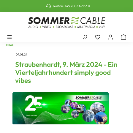
tinhalt springen
Telefon:
+49 7082 49133 0
News
09.03.24
Straubenhardt, 9. März 2024 - Ein
Vierteljahrhundert simply good
vibes