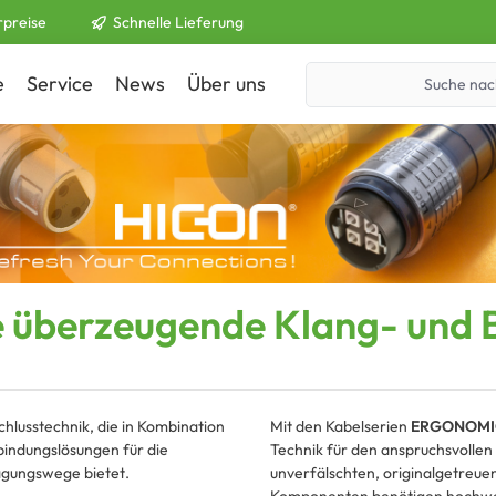
rpreise
Schnelle Lieferung
e
Service
News
Über uns
Kontakt
e überzeugende Klang- und B
chlusstechnik, die in Kombination
Mit den Kabelserien
ERGONOMI
bindungslösungen für die
Technik für den anspruchsvollen
agungswege bietet.
unverfälschten, originalgetreu