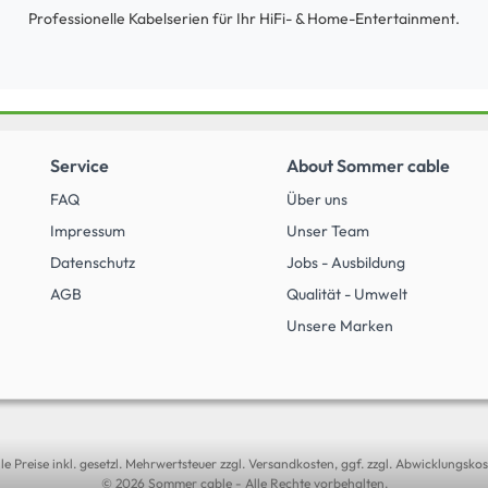
Professionelle Kabelserien für Ihr HiFi- & Home-Entertainment.
Service
About Sommer cable
FAQ
Über uns
Impressum
Unser Team
Datenschutz
Jobs - Ausbildung
AGB
Qualität - Umwelt
Unsere Marken
lle Preise inkl. gesetzl. Mehrwertsteuer zzgl. Versandkosten, ggf. zzgl. Abwicklungskos
© 2026 Sommer cable - Alle Rechte vorbehalten.