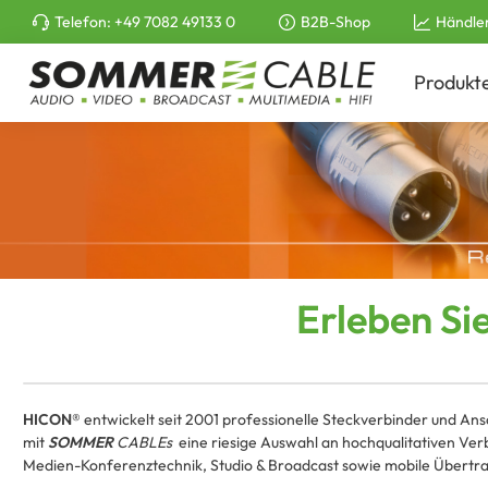
Telefon:
+49 7082 49133 0
B2B-Shop
Händle
e springen
Zur Hauptnavigation springen
Produkt
Erleben Si
HICON®
entwickelt seit 2001 professionelle Steckverbinder und Ans
mit
SOMMER
CABLEs
eine riesige Auswahl an hochqualitativen Ver
Medien-Konferenztechnik, Studio & Broadcast sowie mobile Übertr