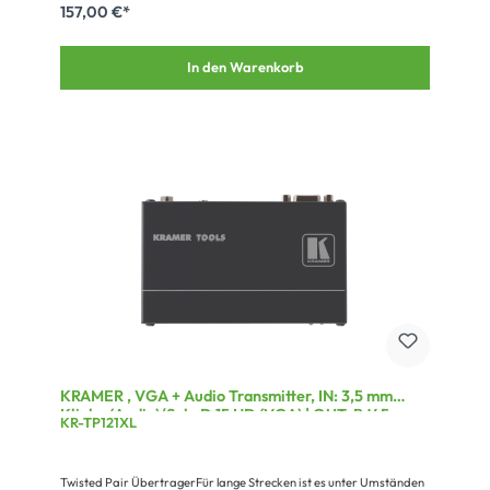
157,00 €*
In den Warenkorb
KRAMER , VGA + Audio Transmitter, IN: 3,5 mm
Klinke (Audio)/Sub-D 15 HD (VGA) | OUT: RJ45
KR-TP121XL
Twisted Pair ÜbertragerFür lange Strecken ist es unter Umständen