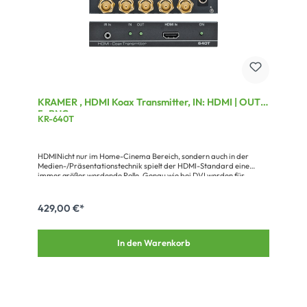
KRAMER , HDMI Koax Transmitter, IN: HDMI | OUT:
5xBNC
KR-640T
HDMINicht nur im Home-Cinema Bereich, sondern auch in der
Medien-/Präsentationstechnik spielt der HDMI-Standard eine
immer größer werdende Rolle. Genau wie bei DVI werden für
erfolgreiche HDMI-Übertragungen spezielle Switches, Splitter und
Verstärker benötigt. Ein Hinweis noch: HDMI Bildsignale können per
HDCP verschlüsselt sein. Wir haben diese HDCP-kompatiblen
429,00 €*
Geräte in der Tabelle entsprechend gekennzeichnet.
In den Warenkorb