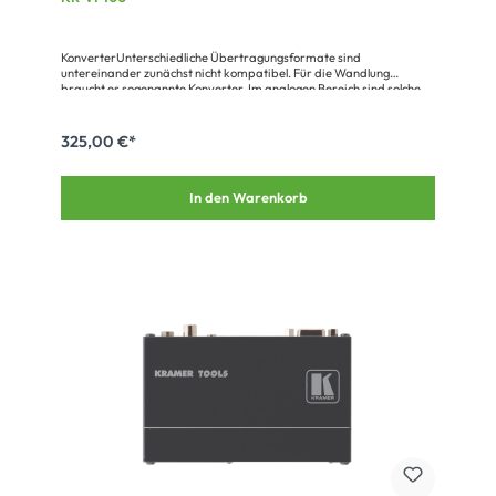
KonverterUnterschiedliche Übertragungsformate sind
untereinander zunächst nicht kompatibel. Für die Wandlung
braucht es sogenannte Konverter. Im analogen Bereich sind solche
Geräte einfach zu realisieren.Für die Wandlung von analogen
Signalen der Fernsehtechnik in Bildsignale der PC-Technik braucht
es Analog-Digitalwandler, die auf digitaler Ebene das Bild Zeile für
325,00 €*
Zeile neu berechnen müssen. Das gilt auch für die Wandlung in
digitale Fernsehformate (SDI).
In den Warenkorb