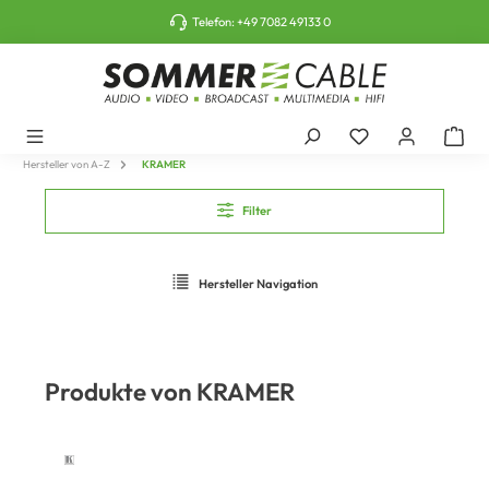
tinhalt springen
Telefon:
+49 7082 49133 0
Hersteller von A-Z
KRAMER
Filter
Hersteller Navigation
Produkte von KRAMER