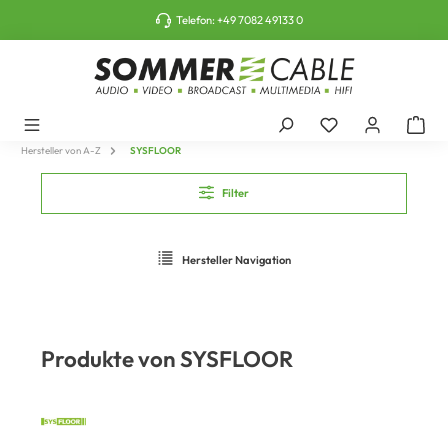
tinhalt springen
Telefon:
+49 7082 49133 0
Hersteller von A-Z
SYSFLOOR
Filter
Hersteller Navigation
Produkte von SYSFLOOR